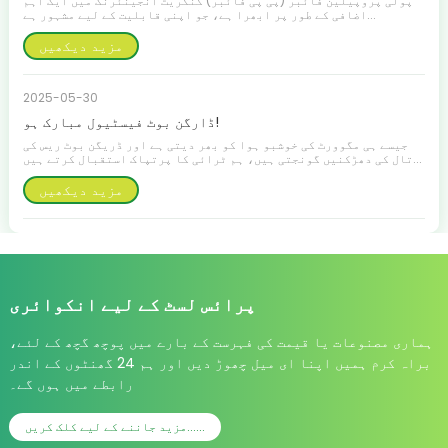
پولی پروپیلین فائبر (پی پی فائبر) کنکریٹ انجینئرنگ میں ایک اہم
اضافی کے طور پر ابھرا ہے، جو اپنی قابلیت کے لیے مشہور ہے...
مزید دیکھیں
2025-05-30
ڈارگن بوٹ فیسٹیول مبارک ہو!
جیسے ہی مگوورٹ کی خوشبو ہوا کو بھر دیتی ہے اور ڈریگن بوٹ ریس کی
تال کی دھڑکنیں گونجتی ہیں، ہم ٹرائی کا پرتپاک استقبال کرتے ہیں...
مزید دیکھیں
پرائس لسٹ کے لیے انکوائری
ہماری مصنوعات یا قیمت کی فہرست کے بارے میں پوچھ گچھ کے لئے،
براہ کرم ہمیں اپنا ای میل چھوڑ دیں اور ہم 24 گھنٹوں کے اندر
رابطے میں ہوں گے۔
مزید جاننے کے لیے کلک کریں......