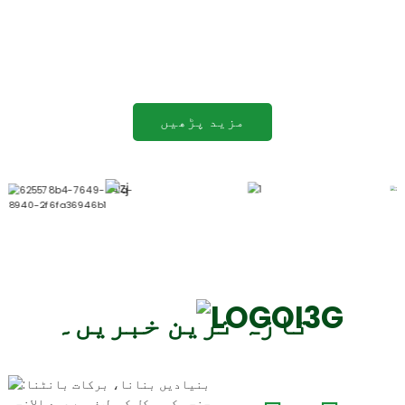
اپنی سیلولوز مصنوعات کی کارکردگی اور استعمال کو بہتر
بنانے کے لیے مسلسل کام کرتی ہے۔ جدت طرازی کے اس عزم نے
کمپنی کو مقابلے میں آگے رہنے اور اپنے صارفین کی ابھرتی
ہوئی ضروریات کو پورا کرنے کی اجازت دی ہے۔
مزید پڑھیں
تازہ ترین خبریں۔