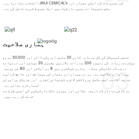
انتخاب بنا دیا ہے۔ JINJI CEMICAL's کی مصنوعات کے اعلیٰ معیار اور
وشوسنییتا نے ہمیں مارکیٹ میں ایک مضبوط شہرت حاصل کی ہے۔
ہماری صلاحیت
جنجی کیمیکل کی کل سرمایہ کاری 20 ملین امریکی ڈالر اور 30,000 مربع
میٹر سے زیادہ کی زمین، 200 سے زائد ملازمین بشمول 20 سینئر اور درمیانے
03
درجے کے تکنیکی عملہ۔ ہماری فیکٹری میں 8 ری ایکٹر اور 80 ٹن یومیہ
پیداواری صلاحیت ہے۔ ہم نے پیداواری معیار کی پیمائش اور جانچ کے لیے
جدید آلات سے لیس مکمل پروڈکشن لائن، کیمیائی تجزیہ اور فزیکل پراپرٹی
لیبارٹری بنائی ہے۔
ہم کافی سامان کے ذریعہ مقامی اور بیرون ملک مارکیٹوں کی اچھی طرح سے
خدمت کر رہے ہیں۔
ہماری ٹیم
JINJI CHEMICAL® کے پاس ماہرین کی ایک سرشار ٹیم ہے جو