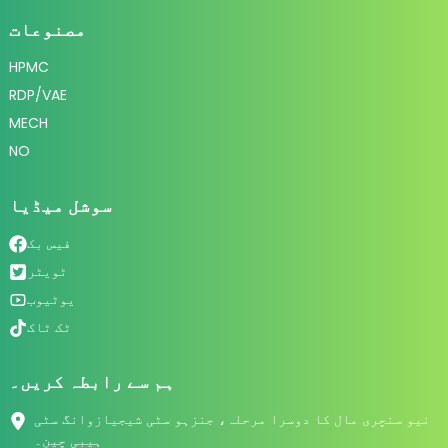
مصنوعات
HPMC
RDP/VAE
MECH
NO
سوشل میڈیا
فیس بک
ٹویٹر
یوٹیوب
ٹک ٹاک
ہم سے رابطہ کریں۔
نیو سنچری مال کا دوسرا مرحلہ، جنزہو سٹی شیجیازوانگ سٹی
ہیبی چین۔