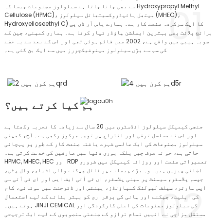
01
سے بھی جانا جاتا ہے سیلولوز مصنوعات جیسا کہ Hydroxypropyl Methyl
Cellulose (HPMC)، میتھل ہائیڈروکسیتھائل سیلولوز (MHEC)،
Hydroxyelloseethyl C) کا ایک سرکردہ صنعت کار ہے۔ ہمارے پاس آر ڈی پی
برانچ پلانٹ بھی بہترین ایملشن پاؤڈر تیار کرتا ہے۔ ہماری کمپنی، چین کے
صوبہ ہیبی میں واقع ہے، 2002 میں قائم ہوئی تھی اور اس کے بعد سے یہ خطے
کی سب سے بڑی سیلولوز مینوفیکچررز میں سے ایک بن گئی ہے۔
ہم کیا کرتے ہیں؟
جنجی کیمیکل سیلولوز انڈسٹری میں 20 سال سے زیادہ کا تجربہ رکھتا ہے
اور اس نے مسلسل ترقی اور اختراع پر توجہ مرکوز رکھی ہے۔ آج، کمپنی
سیلولوز مصنوعات کی ایک عالمی شہرت یافتہ صنعت کار کے طور پر پہچانی
جاتی ہے، جو نہ صرف چین بلکہ پوری دنیا میں صارفین کی خدمت کرتی ہے۔
HPMC, MHEC, HEC اور RDP تعمیراتی صنعت اور روزانہ کیمیکل میں ضروری
اضافی چیزیں ہیں۔ وہ بڑے پیمانے پر ٹائل چپکنے والی اشیاء، وال پٹی،
جپسم پلاسٹر، سیمنٹ پر مبنی پلاسٹر، ای ٹی آئی ایف ایس اور ای ٹی آئی سی
02
ایس مارٹر، سیلف لیولنگ کمپاؤنڈز، پینٹس اور ڈٹرجنٹ میں موٹائی، کام
کی اہلیت، چپکنے اور پانی کی برقراری کو بہتر بنانے کے لیے استعمال
ہوتے ہیں۔ JINJI CEMICAL کی سیلولوز مصنوعات کی اعلیٰ کارکردگی اور
مستقل مزاجی نے انہیں تمام ترازو کے صنعتی منصوبوں کے لیے ایک ترجیحی