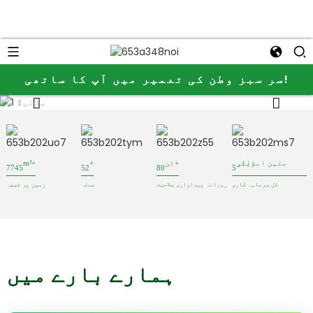
سر سبز وطن کی تعمیر میں آپ کا ساتھی!
ملین امریکی ڈالر
ٹن+
+
m²+
7745
52
80
5
کل سرمایہ کاری
روزانہ پیداواری صلاحیت
عملہ
زمین پر قبضہ
ہمارے بارے میں