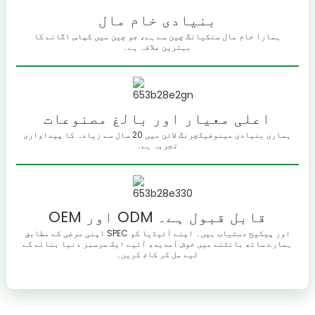
بنیادی خام مال
ہمارا خام مال سنکیانگ چین سے ہے، جو چین میں کپاس اگانے کا
بہترین علاقہ ہے۔
اعلی معیار اور بالغ مصنوعات
ہماری بنیادی مینوفیکچرنگ لائن میں 20 سال سے زیادہ کا پیداواری
تجربہ ہے۔
OEM اور ODM قابل قبول ہے۔
اپنی مرضی کے مطابق SPEC اور پیکیج دستیاب ہیں۔ اپنے آئیڈیا کو
ہمارے ساتھ بانٹنے میں خوش آمدید، آئیے ایک سرسبز دنیا بنانے کے
لیے مل کر کام کریں۔