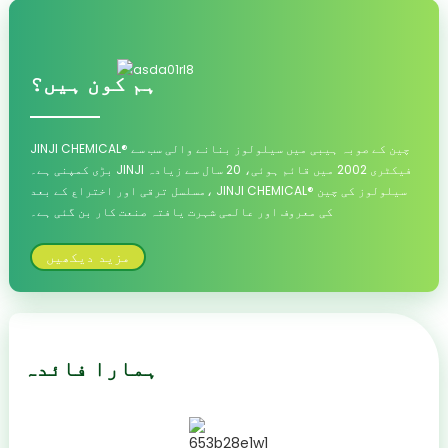
ہم کون ہیں؟
JINJI CHEMICAL® چین کے صوبہ ہیبی میں سیلولوز بنانے والی سب سے
بڑی کمپنی ہے۔ JINJI فیکٹری 2002 میں قائم ہوئی، 20 سال سے زیادہ
مسلسل ترقی اور اختراع کے بعد، JINJI CHEMICAL® سیلولوز کی چین
کی معروف اور عالمی شہرت یافتہ صنعت کار بن گئی ہے۔
مزید دیکھیں
ہمارا فائدہ