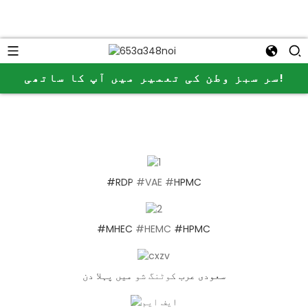
سر سبز وطن کی تعمیر میں آپ کا ساتھی!
#RDP #VAE #HPMC
#MHEC #HEMC #HPMC
سعودی عرب کوٹنگ شو میں پہلا دن