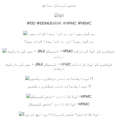
جنجی کیمیکل نمائش
#EID #EIDMUBARAK #HPMC #HEMC
ہم کون ہیں؟ اور ہم کیا پیدا کرتے ہیں؟
مصر کی مارکیٹ - JINJI کیمیکل - HPMC فیکٹری کو لوڈ کرنے کے
اوقات
آئیے ایک ساتھ جنجی فیکٹری دیکھیں!
لوڈنگ ٹائمز -جنجی کیمیکل -HPMC