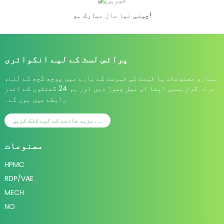
چینی نیا سال مبارک ہو!
پرائس لسٹ کے لیے انکوائری
ہماری مصنوعات یا قیمت کی فہرست کے بارے میں پوچھ گچھ کے لئے،
براہ کرم ہمیں اپنا ای میل چھوڑ دیں اور ہم 24 گھنٹوں کے اندر
رابطے میں ہوں گے۔
مزید جاننے کے لیے کلک کریں......
مصنوعات
HPMC
RDP/VAE
MECH
NO