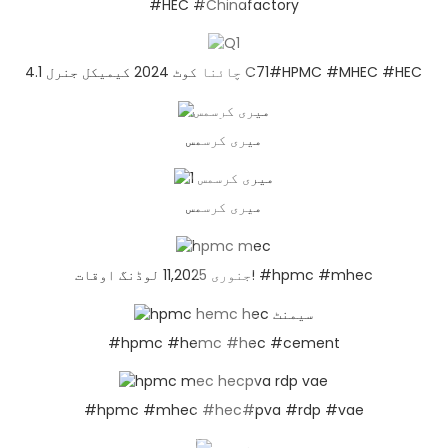
#HEC #Chinafactory
چائنا کوٹ 2024 کیمیکل جنرل 4.1 C71#HPMC #MHEC #HEC
میری کرسمس
میری کرسمس
جنوری 11,2025 لوڈنگ اوقات! #hpmc #mhec
#hpmc #hemc #hec #cement
#hpmc #mhec #hec#pva #rdp #vae