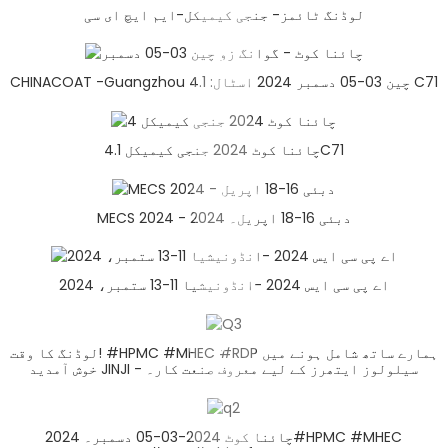
لوڈنگ ٹائمز- جنجی کیمیکل-ایم ایچ ای سی
CHINACOAT -Guangzhou چین 03-05 دسمبر 2024 اسٹال: 4.1 C71
چائنا کوٹ 2024 جنجی کیمیکل 4.1C71
MECS 2024 - دبئی 16-18 اپریل۔ 2024
اے پی سی ایس 2024 -انڈونیشیا 11-13 ستمبر، 2024
لوڈنگ کا وقت! #HPMC #MHEC #RDP ہمارے ساتھ شامل ہونے میں
خوش آمدید JINJI - سیلولوز ایتھرز کے لیے معروف صنعت کار۔
چائنا کوٹ 2024-03-05 دسمبر۔ 2024#HPMC #MHEC